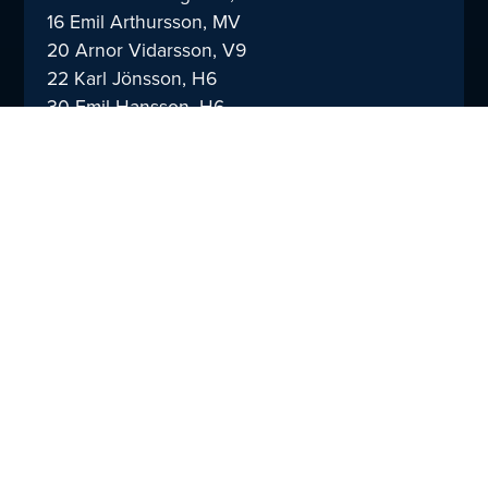
16 Emil Arthursson, MV
20 Arnor Vidarsson, V9
22 Karl Jönsson, H6
30 Emil Hansson, H6
73 Noah Martinsson, V6
77 Jonathan Andersson, H9
94 Tobias Nordahl, V9
Saknas på grund av skada gör:
Axel Söderqvist, Olafur Gudmundsson, Filip
Psajd och Sigge Ryberg.
Matchen ser du hos vår partner TimeOut
genom att boka bord på 0455-10777!
Du kan även se matchen via Handbollsligan
Live:
https://tinyurl.com/4u5z7uc2