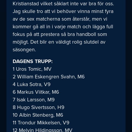
Kristianstad vilket såklart inte var bra för oss.
Jag skulle tro att vi behöver vinna minst fyra
av de sex matcherna som återstår, men vi
kommer gå all in i varje match och lägga full
fokus på att prestera så bra handboll som
möjligt. Det blir en väldigt rolig slutdel av
säsongen.
DAGENS TRUPP:
1 Uros Tomic, MV
2 William Eskengren Svahn, M6
4 Luka Sotra, V9
6 Markus Viitkar, M6
7 Isak Larsson, M9
8 Hugo Sivertsson, H9
10 Albin Stenberg, M6
11 Trondur Mikkelsen, V9
12 Melvin Hildingsson, MV