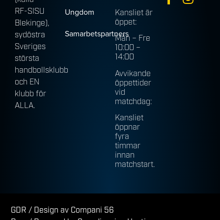
RF-SISU
Ungdom
Kansliet är
öppet:
Blekinge),
Samarbetspartners
sydöstra
Mån – Fre
Sveriges
10:00 –
14:00
största
handbollsklubb
Avvikande
och EN
öppettider
vid
klubb för
matchdag:
ALLA.
Kansliet
öppnar
fyra
timmar
innan
matchstart.
GDR
/ Design av Compani 56