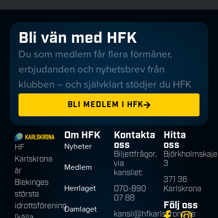
Bli vän med HFK
Du som medlem får flera förmåner,
erbjudanden och nyhetsbrev från
klubben – och självklart stödjer du HFK
BLI MEDLEM I HFK
Om HFK
Kontakta
Hitta
oss
oss
Nyheter
HF
Biljettfrågor,
Björkholmskaje
Karlskrona
via
3
Medlem
är
kansliet:
371 36
Blekinges
Herrlaget
070-890
Karlskrona
största
07 88
Följ oss
idrottsförening
Damlaget
kansli@hfkarlskrona.se
(källa