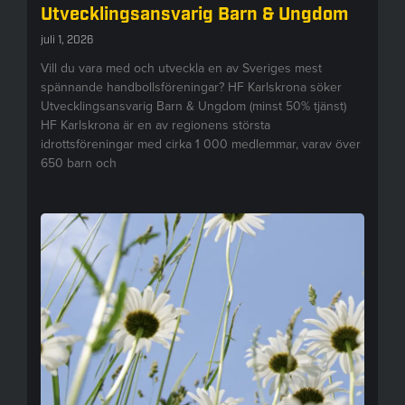
Utvecklingsansvarig Barn & Ungdom
juli 1, 2026
Vill du vara med och utveckla en av Sveriges mest
spännande handbollsföreningar? HF Karlskrona söker
Utvecklingsansvarig Barn & Ungdom (minst 50% tjänst)
HF Karlskrona är en av regionens största
idrottsföreningar med cirka 1 000 medlemmar, varav över
650 barn och