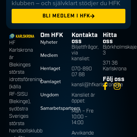
klubben – och självklart stödjer du HFK
BLI MEDLEM I HFK
Om HFK
Kontakta
Hitta
oss
oss
Nyheter
HF
Biljettfrågor,
Björkholmskaje
Karlskrona
via
3
Medlem
är
kansliet:
371 36
Blekinges
Herrlaget
070-890
Karlskrona
största
07 88
Följ oss
idrottsförening
Damlaget
kansli@hfkarlskrona.se
(källa
RF-SISU
Ungdom
Kansliet är
öppet:
Blekinge),
Samarbetspartners
sydöstra
Mån – Fre
Sveriges
10:00 –
14:00
största
handbollsklubb
Avvikande