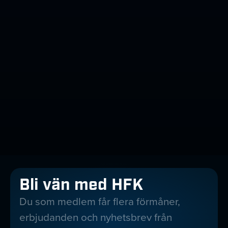
Bli vän med HFK
Du som medlem får flera förmåner,
erbjudanden och nyhetsbrev från