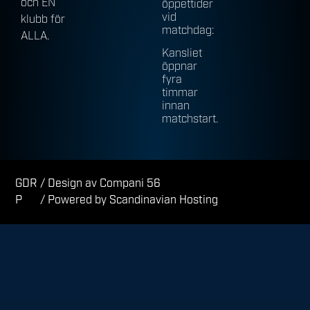
och EN
öppettider
vid
klubb för
matchdag:
ALLA.
Kansliet
öppnar
fyra
timmar
innan
matchstart.
GDR
/ Design av Compani 56
P
/ Powered by Scandinavian Hosting