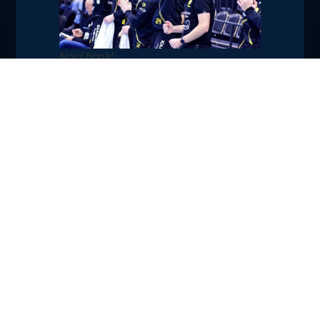
Nöjd bänk!
Foto: Torbjörn Sunesson
Dela
TILL NYHETER
med
dig:
Fler nyheter
Meriterade Niclas Fingren
ansluter till HFK