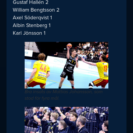
Gustaf Hallén 2
William Bengtsson 2
Axel Söderqvist 1
Albin Stenberg 1
Karl Jönsson 1
Bra insats av Mattias Johansson, som
stod för fyra mål.