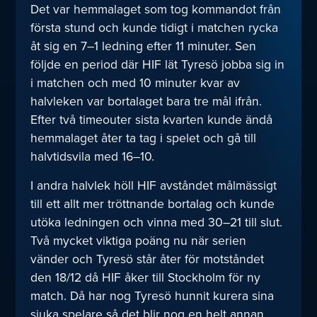
Det var hemmalaget som tog kommandot från
första stund och kunde tidigt i matchen rycka
åt sig en 7–1 ledning efter 11 minuter. Sen
följde en period där HIF lät Tyresö jobba sig in
i matchen och med 10 minuter kvar av
halvleken var bortalaget bara tre mål ifrån.
Efter två timeouter sista kvarten kunde ändå
hemmalaget åter ta tag i spelet och gå till
halvtidsvila med 16–10.
I andra halvlek höll HIF avståndet målmässigt
till ett allt mer tröttnande bortalag och kunde
utöka ledningen och vinna med 30–21 till slut.
Två mycket viktiga poäng nu när serien
vänder och Tyresö står åter för motståndet
den 18/12 då HIF åker till Stockholm för ny
match. Då har nog Tyresö hunnit kurera sina
sjuka spelare så det blir nog en helt annan