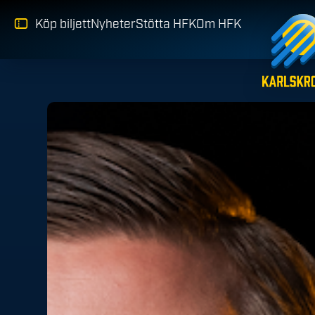
Köp biljett
Nyheter
Stötta HFK
Om HFK