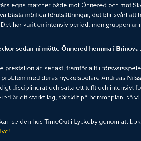
a våra egna matcher både mot Önnered och mot Skö
lva bästa möjliga förutsättningar, det blir svårt at
Det har varit en intensiv period, men gruppen är mo
å veckor sedan ni mötte Önnered hemma i Brinova
prestation än senast, framför allt i försvarsspelet
ade problem med deras nyckelspelare Andreas Nils
digt disciplinerat och sätta ett tufft och intensivt 
d är ett starkt lag, särskilt på hemmaplan, så vi
 kan se den hos TimeOut i Lyckeby genom att bo
ive!