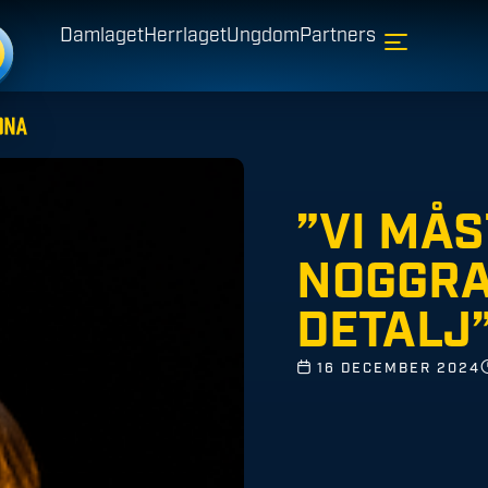
Damlaget
Herrlaget
Ungdom
Partners
”VI MÅ
NOGGRA
DETALJ
16 DECEMBER 2024