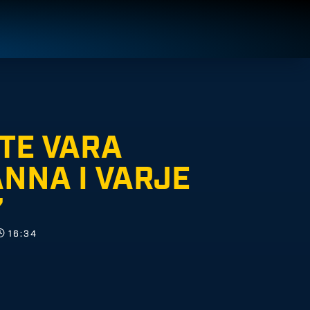
STE VARA
NNA I VARJE
”
16:34