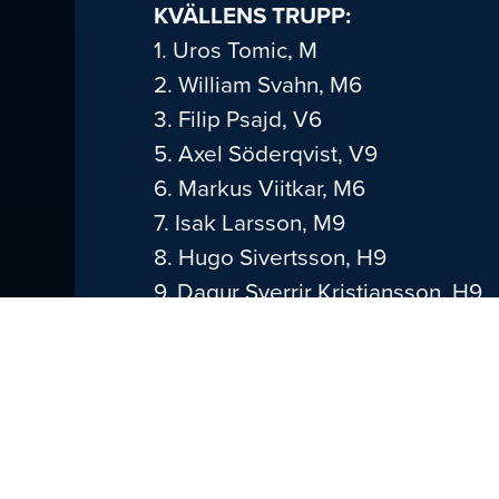
KVÄLLENS TRUPP:
1. Uros Tomic, M
2. William Svahn, M6
3. Filip Psajd, V6
5. Axel Söderqvist, V9
6. Markus Viitkar, M6
7. Isak Larsson, M9
8. Hugo Sivertsson, H9
9. Dagur Sverrir Kristjansson, H9
10. Albin Stenberg, M6
13. Olafur Gudmundsson, V9
18. Fredrik Hellgren, M9
21. Linus Andersson, H6
22. Karl Jönsson, H6
23. William Eriksson, M9