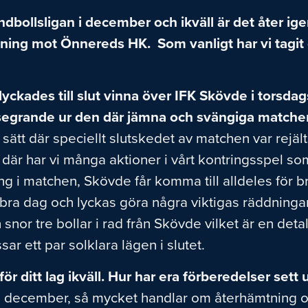
dbollsligan i december och ikväll är det åter ige
bning mot Önnereds HK. Som vanligt har vi tagit
lyckades till slut vinna över IFK Skövde i torsdags
 segrande ur den där jämna och svängiga matchen
 sätt där speciellt slutskedet av matchen var rejä
där har vi många aktioner i vårt kontringsspel so
ång i matchen, Skövde får komma till alldeles för br
bra dag och lyckas göra några viktigas räddningar. 
h snor tre bollar i rad från Skövde vilket är en deta
ar ett par solklara lägen i slutet.
r ditt lag ikväll. Hur har era förberedelser sett 
 i december, så mycket handlar om återhämtning oc