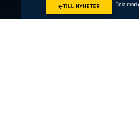
Dela med d
TILL NYHETER
Meriterade Niclas
Fingren ansluter
till HFK
AUGUSTI 6, 2026