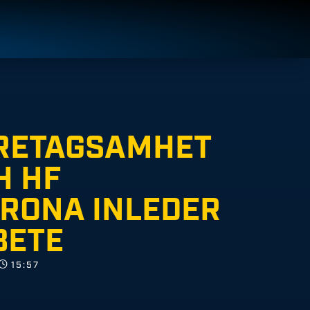
RETAGSAMHET
H HF
RONA INLEDER
BETE
15:57