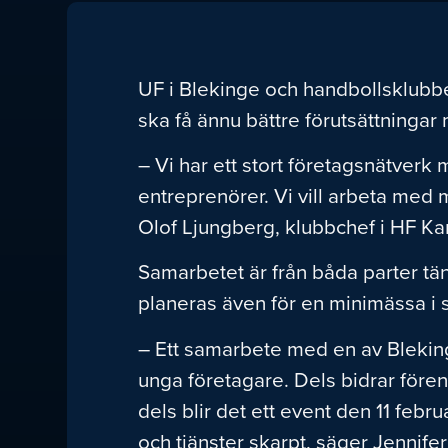
UF i Blekinge och handbollsklubben
ska få ännu bättre förutsättningar
– Vi har ett stort företagsnätver
entreprenörer. Vi vill arbeta med m
Olof Ljungberg, klubbchef i HF Ka
Samarbetet är från båda parter tänk
planeras även för en minimässa i 
– Ett samarbete med en av Bleking
unga företagare. Dels bidrar fören
dels blir det ett event den 11 febru
och tjänster skarpt, säger Jennif