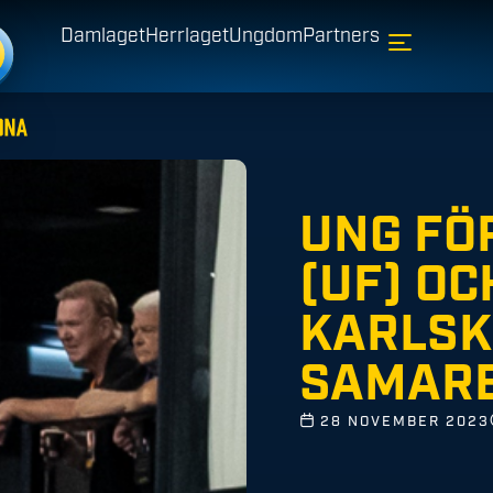
Damlaget
Herrlaget
Ungdom
Partners
UNG FÖ
(UF) OC
KARLSK
SAMAR
28 NOVEMBER 2023