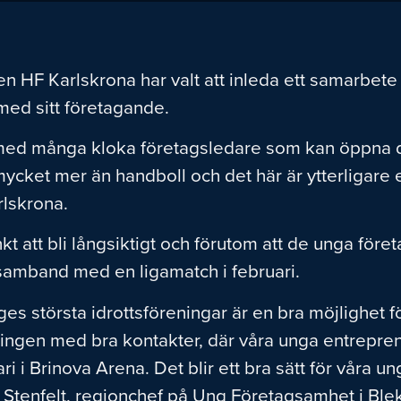
 HF Karlskrona har valt att inleda ett samarbete 
 med sitt företagande.
k med många kloka företagsledare som kan öppna d
ycket mer än handboll och det här är ytterligare e
rlskrona.
t att bli långsiktigt och förutom att de unga företa
samband med en ligamatch i februari.
es största idrottsföreningar är en bra möjlighet
ingen med bra kontakter, där våra unga entreprenö
ari i Brinova Arena. Det blir ett bra sätt för våra 
er Stenfelt, regionchef på Ung Företagsamhet i Ble