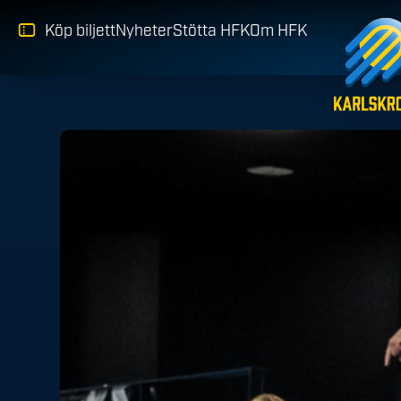
Köp biljett
Nyheter
Stötta HFK
Om HFK