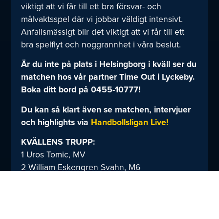
viktigt att vi får till ett bra försvar- och
målvaktsspel där vi jobbar väldigt intensivt.
Anfallsmässigt blir det viktigt att vi får till ett
bra spelflyt och noggrannhet i våra beslut.
Är du inte på plats i Helsingborg i kväll ser du
matchen hos vår partner Time Out i Lyckeby.
Boka ditt bord på 0455-10777!
Du kan så klart även se matchen, intervjuer
och highlights via
Handbollsligan Live!
KVÄLLENS TRUPP:
1 Uros Tomic, MV
2 William Eskengren Svahn, M6
4 Luka Sotra, V9
6 Markus Viitkar, M6
7 Isak Larsson, M9
8 Hugo Sivertsson, H9