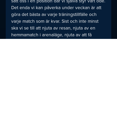
satt oss i en position där vi själva styr vårt öde.
Det enda vi kan påverka under veckan är att
göra det bästa av varje träningstillfälle och
varje match som är kvar. Sist och inte minst
ska vi se till att njuta av resan, njuta av en
hemmamatch i arenaläge, njuta av att få
möjligheten att spela ytterligare en match
tillsammans, avslutar Kalle Lång.
Vi ses i arenan lördag kl. 14:00!
Dela
TILL NYHETER
med
dig: