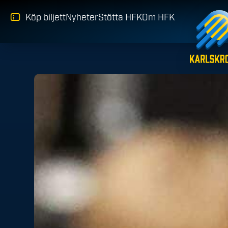
Köp biljett
Nyheter
Stötta HFK
Om HFK