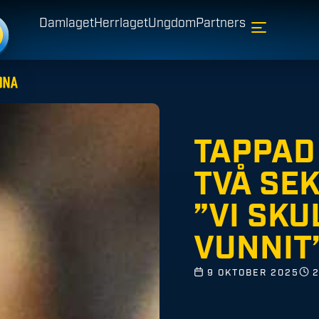
Damlaget
Herrlaget
Ungdom
Partners
TAPPAD
TVÅ SE
”VI SKU
VUNNIT
9 OKTOBER 2025
2