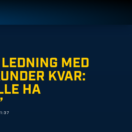
 LEDNING MED
KUNDER KVAR:
LLE HA
”
1:37