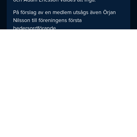
På förslag av en medlem utsågs även Örjan
Nilsson till föreningens första
hedersordförande.
Så här ser HF Karlskronas nya styrelse ut:
Maria Nilsson, ordförande (nyval, till 2024)
Thomas Zeidler, vice ordförande (vald till
2024)
Jan Svensson, kassör (omval, till 2025)
Linda Hjorth, ledamot (omval, till 2025)
Johan Hjortsberg, ledamot (vald till 2024)
Elisabeth Åberg Pettersson (vald till 2024)
Anna Stridsjö Claesson (nyval, till 2025)
Ulf Johnsson (nyval, till 2025)
Amelie Nilsson (fyllnadsval, till 2024)
Så här ser HF Karlskronas nya valberedning