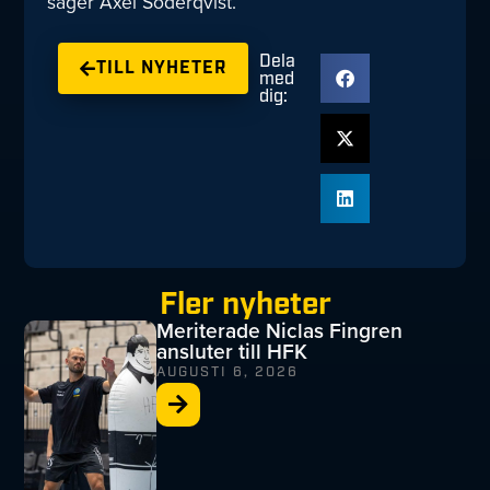
säger Axel Söderqvist.
Dela
TILL NYHETER
med
dig:
Fler nyheter
Meriterade Niclas Fingren
ansluter till HFK
AUGUSTI 6, 2026