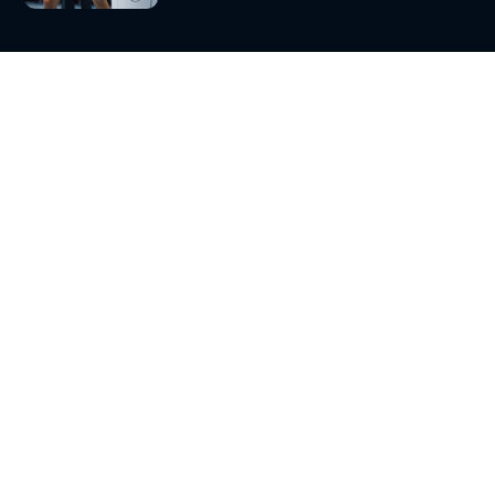
HF Karlskrona söker