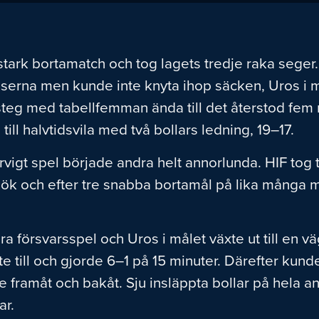
ark bortamatch och tog lagets tredje raka seger. 
lserna men kunde inte knyta ihop säcken, Uros i m
teg med tabellfemman ända till det återstod fem m
ill halvtidsvila med två bollars ledning, 19–17.
igt spel började andra helt annorlunda. HIF tog ta
sök och efter tre snabba bortamål på lika många mi
 bra försvarsspel och Uros i målet växte ut till en 
ppte till och gjorde 6–1 på 15 minuter. Därefter 
e framåt och bakåt. Sju insläppta bollar på hela and
ar.