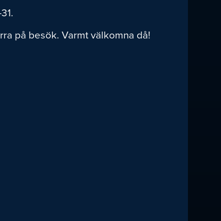
–31.
ärra på besök. Varmt välkomna då!