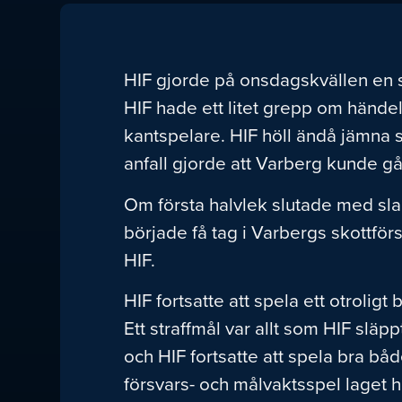
HIF gjorde på onsdagskvällen en st
HIF hade ett litet grepp om hände
kantspelare. HIF höll ändå jämna s
anfall gjorde att Varberg kunde gå t
Om första halvlek slutade med slarv
började få tag i Varbergs skottför
HIF.
HIF fortsatte att spela ett otroligt
Ett straffmål var allt som HIF slä
och HIF fortsatte att spela bra båd
försvars- och målvaktsspel laget h