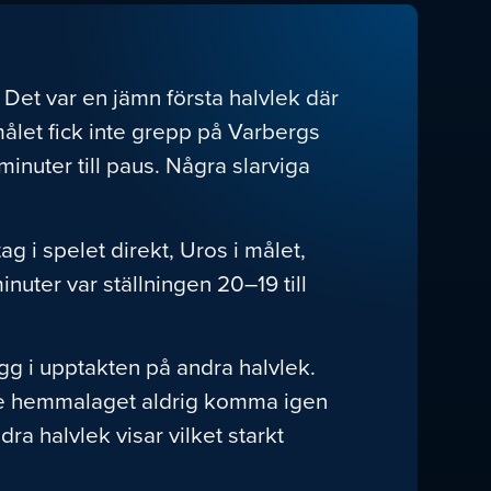
Det var en jämn första halvlek där
ålet fick inte grepp på Varbergs
inuter till paus. Några slarviga
g i spelet direkt, Uros i målet,
nuter var ställningen 20–19 till
vägg i upptakten på andra halvlek.
kunde hemmalaget aldrig komma igen
ra halvlek visar vilket starkt