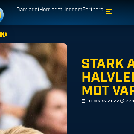
Damlaget
Herrlaget
Ungdom
Partners
STARK 
HALVLE
MOT VA
10 MARS 2022
22: