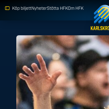
Köp biljett
Nyheter
Stötta HFK
Om HFK