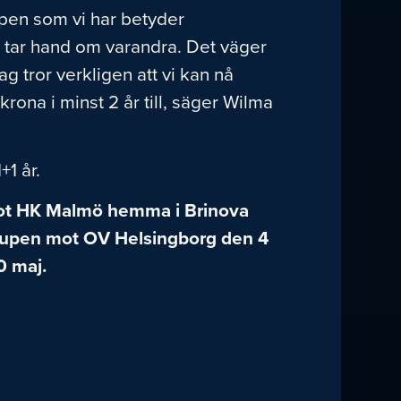
apen som vi har betyder
lla tar hand om varandra. Det väger
ag tror verkligen att vi kan nå
rona i minst 2 år till, säger Wilma
+1 år.
 mot HK Malmö hemma i Brinova
a cupen mot OV Helsingborg den 4
0 maj.