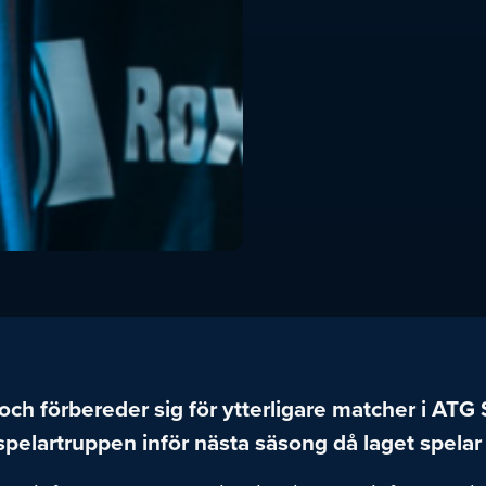
ch förbereder sig för ytterligare matcher i ATG
pelartruppen inför nästa säsong då laget spelar i