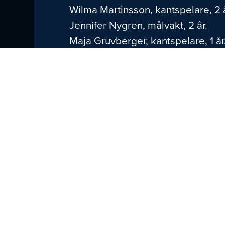
Wilma Martinsson, kantspelare, 2 
Jennifer Nygren, målvakt, 2 år.
Maja Gruvberger, kantspelare, 1 år
Anna-Maja Hansson, linjespelare, 1
Emilia Persson, niometersspelare, 
Nathalie Söhrman, niometersspelar
Tea Carlsson, niometersspelare, 1+
Medan vi väntar på damlagets match
den 3 april.
Skaffa ditt kvalkort in
Dela med d
TILL NYHETER