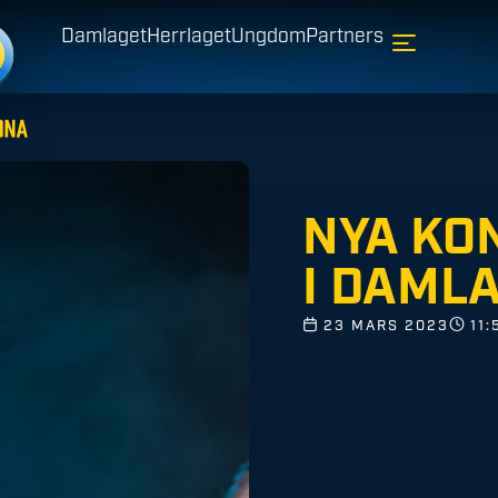
Damlaget
Herrlaget
Ungdom
Partners
NYA KO
I DAML
23 MARS 2023
11: