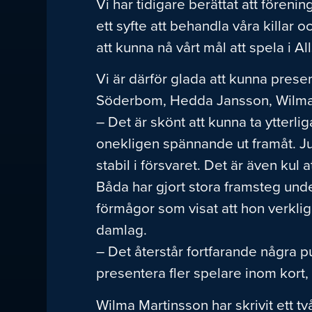
Vi har tidigare berättat att föreni
ett syfte att behandla våra killar o
att kunna nå vårt mål att spela i A
Vi är därför glada att kunna prese
Söderbom, Hedda Jansson, Wilma 
– Det är skönt att kunna ta ytterli
onekligen spännande ut framåt. Jul
stabil i försvaret. Det är även kul
Båda har gjort stora framsteg und
förmågor som visat att hon verklig
damlag.
– Det återstår fortfarande några p
presentera fler spelare inom kort, 
Wilma Martinsson har skrivit ett t