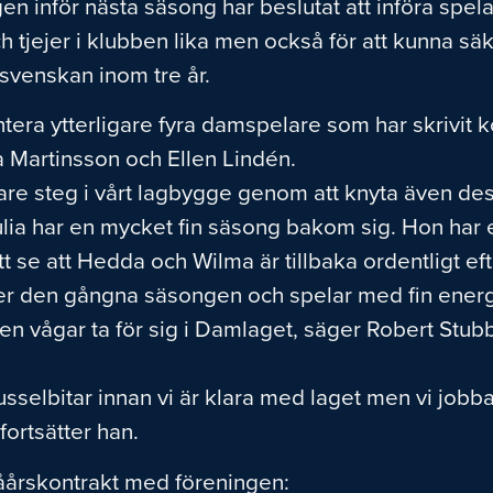
ngen inför nästa säsong har beslutat att införa spel
ch tjejer i klubben lika men också för att kunna sä
llsvenskan inom tre år.
ntera ytterligare fyra damspelare som har skrivit 
Martinsson och Ellen Lindén.
gare steg i vårt lagbygge genom att knyta även des
ia har en mycket fin säsong bakom sig. Hon har ett
 att se att Hedda och Wilma är tillbaka ordentligt 
er den gångna säsongen och spelar med fin energi
en vågar ta för sig i Damlaget, säger Robert Stubb 
usselbitar innan vi är klara med laget men vi job
fortsätter han.
våårskontrakt med föreningen: