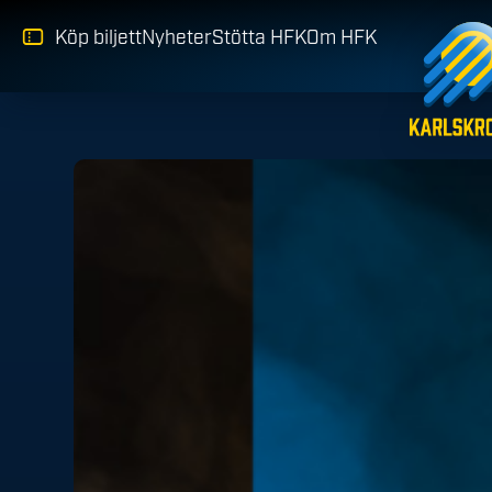
Köp biljett
Nyheter
Stötta HFK
Om HFK