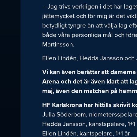
– Jag trivs verkligen i det här l
jättemycket och för mig är det vikt
betydligt tyngre än att välja lag ef
både våra personliga mål och föreni
Martinsson.
Ellen Lindén, Hedda Jansson och J
Vi kan även berättar att damern
Arena och det är även klart att 
maj, även den matchen på hemma
HF Karlskrona har hittills skrivit 
Julia Söderbom, niometersspelare, 
Hedda Jansson, kanstspelare, 1+1 
Ellen Lindén, kantspelare, 1+1 år.