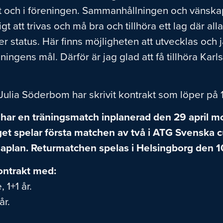
aget och i föreningen. Sammanhållningen och vänsk
igt att trivas och må bra och tillhöra ett lag där a
ter status. Här finns möjligheten att utvecklas och j
ngens mål. Därför är jag glad att få tillhöra Karlsk
ulia Söderbom har skrivit kontrakt som löper på 1
a har en träningsmatch inplanerad den 29 april
laget spelar första matchen av två i ATG Svensk
plan. Returmatchen spelas i Helsingborg den 1
kontrakt med:
1+1 år.
år.