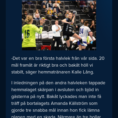
-Det var en bra första halvlek från vår sida. 20
mål framåt är riktigt bra och bakåt höll vi
stabilt, säger hemmatränaren Kalle Lång.
I inledningen på den andra halvleken tappade
hemmalaget skärpan i avsluten och bjöd in
gästerna på nytt. Bakåt lyckades man inte få
träff på bortalagets Amanda Källström som
gjorde tre snabba mål innan hon fick lämna
planen med en skada. Närmare än tre bollar