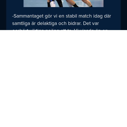
-Sammantaget gör vi en stabil match idag där
samtliga är delaktiga och bidrar. Det var
oerhört viktiga poäng att ta. Vi visade än en
gång att vi slår lagen bakom oss och istället
för tre poäng är det nu fem ner till just
Redbergslid som ligger precis bakom oss i
tabellen, avslutar Lång.
Matchfakta:
HF Karlskrona – Redbergslids IF 36-27 (20-14)
Målen, HFK:
Elsa Ilvell 7, Wilma Martinsson 6, Nathalie
Söhrman 4, Olivia Karlsson 4, Julia Söderbom
4, Cindy Darrell 3, Tintin Holmgren 2, Alicia