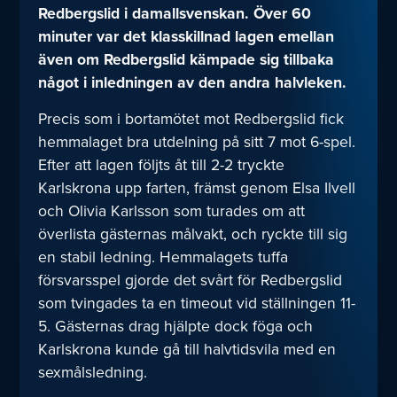
Redbergslid i damallsvenskan. Över 60
minuter var det klasskillnad lagen emellan
även om Redbergslid kämpade sig tillbaka
något i inledningen av den andra halvleken.
Precis som i bortamötet mot Redbergslid fick
hemmalaget bra utdelning på sitt 7 mot 6-spel.
Efter att lagen följts åt till 2-2 tryckte
Karlskrona upp farten, främst genom Elsa Ilvell
och Olivia Karlsson som turades om att
överlista gästernas målvakt, och ryckte till sig
en stabil ledning. Hemmalagets tuffa
försvarsspel gjorde det svårt för Redbergslid
som tvingades ta en timeout vid ställningen 11-
5. Gästernas drag hjälpte dock föga och
Karlskrona kunde gå till halvtidsvila med en
sexmålsledning.