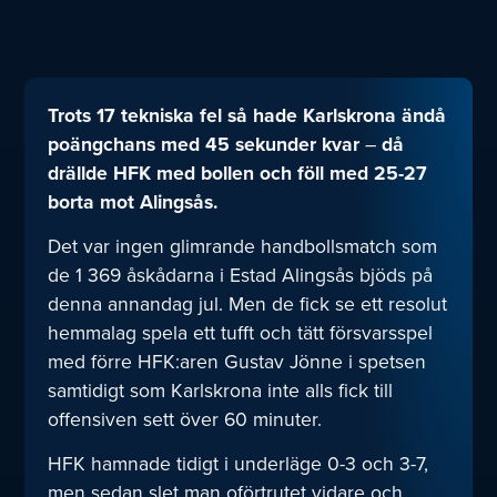
Trots 17 tekniska fel så hade Karlskrona ändå
poängchans med 45 sekunder kvar
–
då
drällde HFK med bollen och föll med 25-27
borta mot Alingsås.
Det var ingen glimrande handbollsmatch som
de 1 369 åskådarna i Estad Alingsås bjöds på
denna annandag jul. Men de fick se ett resolut
hemmalag spela ett tufft och tätt försvarsspel
med förre HFK:aren Gustav Jönne i spetsen
samtidigt som Karlskrona inte alls fick till
offensiven sett över 60 minuter.
HFK hamnade tidigt i underläge 0-3 och 3-7,
men sedan slet man oförtrutet vidare och