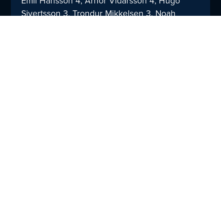
Emil Hansson 4, Arnor Vidarsson 4, Hugo
Sivertsson 3, Trondur Mikkelsen 3, Noah
Martinsson 1, William Eskengren Svahn 1.
Publik:
1 369 (Estrad Alingsås)
Dela
TILL NYHETER
med
dig: