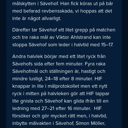
målskytten i Sävehof. Han fick köras ut på bår
med befarad revbensskada, vi hoppas att det
inte är något allvarligt.
Därefter tar Sävehof ett litet grepp på matchen
och tre raka mål av Viktor Ahlstrand kan inte
stoppa Sävehof som leder i halvtid med 15–17.
Andra halvlek börjar med ett litet ryck från
Sävehofs sida efter fem minuter. Fyra raka
Sävehofmål och ställningen är, hastigt och
mindre lustigt, 24–18 efter 8 minuter. HIF
knappar in lite i målprotokollet men ett nytt
ryck i mitten på halvleken gör att HIF tappar
lite gnista och Sävehof kan glida ifrån till en
ledning med 27–21 efter 16 minuter. HIF
försöker och gör mycket rätt men, i halvtid,
inbytte målvakten i Sävehof, Simon Möller,