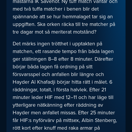
mästarna IK Sävehof. Ny tuff match väntar och
med två tuffa matcher i benen blir det
spännande att se hur hemmalaget tar sig an
uppgiften. Ska orken räcka till tre matcher på
tre dagar mot så meriterat motstånd?
Det märks ingen trötthet i upptakten på
matchen, ett rasande tempo från båda lagen
ger ställningen 8–8 efter 8 minuter. Därefter
börjar båda lagen få ordning på sitt
försvarsspel och anfallen blir längre och
Hayder Al Khafadji börjar hitta rätt i målet. 6
räddningar, totalt, i första halvlek. Efter 21
minuter leder HIF med 12–11 och har läge till
ytterligare nätkänning efter räddning av
Hayder men anfallet missas. Efter 25 minuter
får HIF:s nyförvärv på mittsex, Albin Stenberg,
rött kort efter knuff med raka armar på