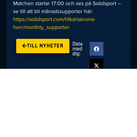
Matchen startar 17:00 och ses på Solidsport –
se till att bli månadssupporter här:
https://solidsport.com/hfkarlskrona-
herr/monthly_supporter
Dela
TILL NYHETER
med
dig:
Fler nyheter
Meriterade Niclas Fingren
ansluter till HFK
AUGUSTI 6, 2026