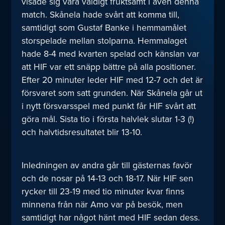
visade sig vara väldigt fruktsamt i även denna
match. Skånela hade svårt att komma till,
samtidigt som Gustaf Banke i hemmamålet
storspelade mellan stolparna. Hemmalaget
hade 8-4 med kvarten spelad och känslan var
att HIF var ett snäpp bättre på alla positioner.
Efter 20 minuter leder HIF med 12-7 och det är
försvaret som satt grunden. När Skånela går ut
i nytt försvarsspel med punkt får HIF svårt att
göra mål. Sista tio i första halvlek slutar 1-3 (!)
och halvtidsresultatet blir 13-10.
Inledningen av andra går till gästernas favör
och de nosar på 14-13 och 18-17. När HIF sen
rycker till 23-19 med tio minuter kvar finns
minnena från när Amo var på besök, men
samtidigt har något hänt med HIF sedan dess.