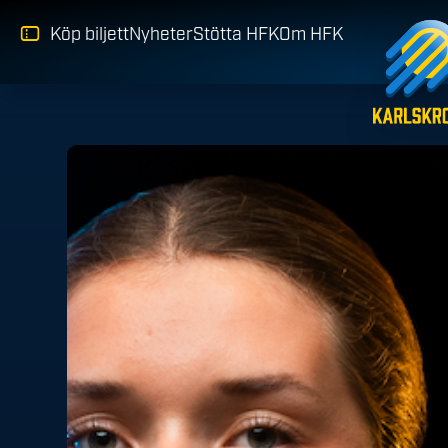
Köp biljett
Nyheter
Stötta HFK
Om HFK