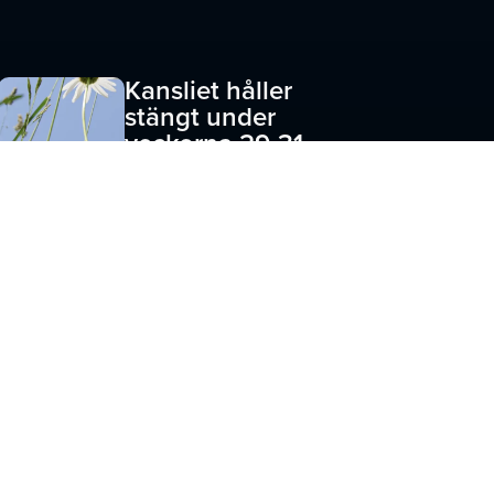
Kansliet håller
stängt under
veckorna 29-31
JUNI 23, 2026