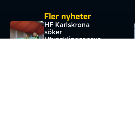
Fler nyheter
HF Karlskrona
söker
Utvecklingsansva
rig Barn &
Ungdom
JULI 1, 2026