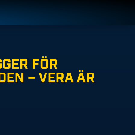
GGER FÖR
DEN – VERA ÄR
3