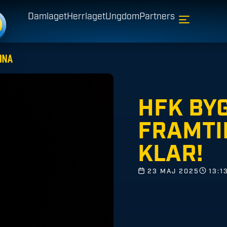
Damlaget
Herrlaget
Ungdom
Partners
HFK BY
FRAMTI
KLAR!
23 MAJ 2025
13:1