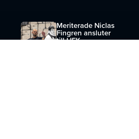
Meriterade Niclas
Fingren ansluter
till HFK
AUGUSTI 6, 2026