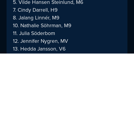
5. Vilde Hansen Steinlund, M6
7. Cindy Darrell, H9
8. Jalang Linnér, M9
10. Nathalie Söhrman, M9
11. Julia Söderbom
12. Jennifer Nygren, MV
13. Hedda Jansson, V6
14. Olivia Karlsson, M6
17. Wilma Martinsson, V6
19. Tintin Holmgren, H9
21. Frida Williamsson, H9
26. Elsa Ilvell, H6
27. Nathalie Skrinde, MV
33. Alicia Andersson, V9
34 Ellen Lindén, V6
72. Thea Lilja, H6
Saknas gör: 3. Vera Loudd, 22 Hedda