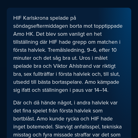
HIF Karlskrona spelade på
söndagseftermiddagen borta mot topptippade
Amo HK. Det blev som vanligt en het
tillställning där HIF hade grepp om matchen i
första halvlek. Tremålsledning, 9–6, efter 10
minuter och det såg bra ut. Uros i målet
spelade bra och Viktor Ahlstrand var riktigt
bra, sex fullträffar i första halvlek och, till slut,
utsedd till bästa bortaspelare. Amo kämpade
sig ifatt och ställningen i paus var 14–14.
Där och då hände något, i andra halvlek var
det fina spelet från första halvlek som
bortblåst. Amo kunde rycka och HIF hade
inget botemedel. Slarvigt anfallsspel, tekniska
misstag och fyra missade straffar var det som