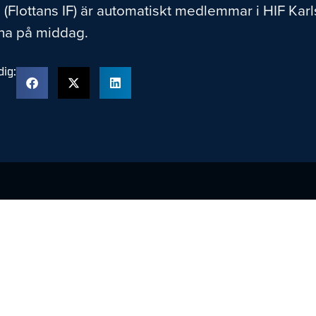
Flottans IF) är automatiskt medlemmar i HIF Kar
na på middag.
ig:
Fler nyheter
HF Karlskrona
söker
Utvecklingsansva
rig Barn &
Ungdom