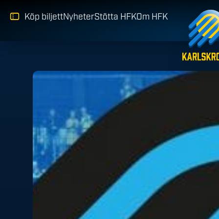
Köp biljett
Nyheter
Stötta HFK
Om HFK