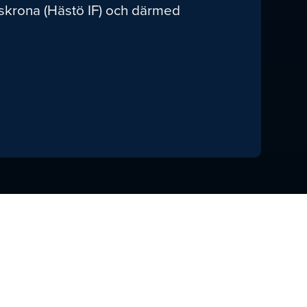
lskrona (Hästö IF) och därmed
Kansliet håller
stängt under
veckorna 29-31
JUNI 23, 2026