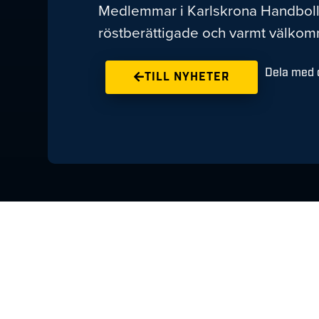
Medlemmar i Karlskrona Handboll (
röstberättigade och varmt välkom
Dela med d
TILL NYHETER
Meriterade Niclas
Fingren ansluter
till HFK
AUGUSTI 6, 2026