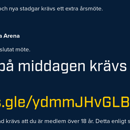
ch nya stadgar krävs ett extra årsmöte.
va Arena
slutat möte.
a på middagen kräv
ms.gle/ydmmJHvGL
ad krävs att du är medlem över 18 år. Detta enligt s