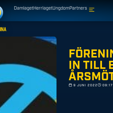
Damlaget
Herrlaget
Ungdom
Partners
FÖRENI
IN TILL
ÅRSMÖT
9 JUNI 2022
09:17