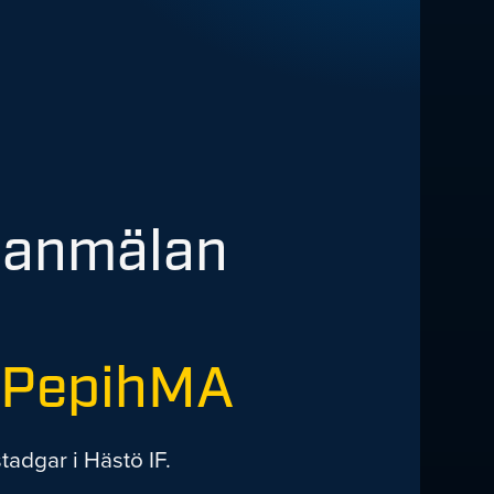
s anmälan
BPepihMA
tadgar i Hästö IF.