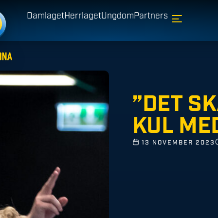
Damlaget
Herrlaget
Ungdom
Partners
”DET SK
KUL ME
13 NOVEMBER 2023