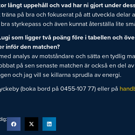
kor långt uppehåll och vad har ni gjort under des
t träna på bra och fokuserat på att utveckla delar a
 in bra styrkepass och även kunnat återställa lite 
t Lugi som ligger två poäng före i tabellen och ö
 er inför den matchen?
med analys av motståndare och sätta en tydlig matc
h jobbat på sen senaste matchen är också en del a
gen och jag vill se killarna sprudla av energi.
yckeby (boka bord på 0455-107 77) eller på
handb
ig: