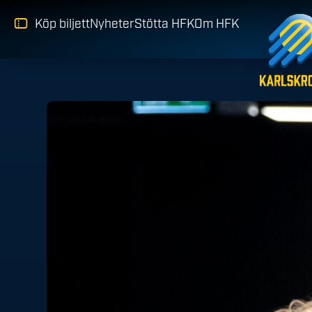
Köp biljett
Nyheter
Stötta HFK
Om HFK