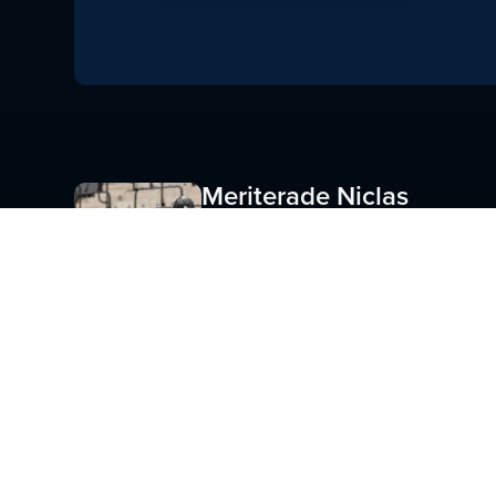
Meriterade Niclas
Fingren ansluter
till HFK
AUGUSTI 6, 2026