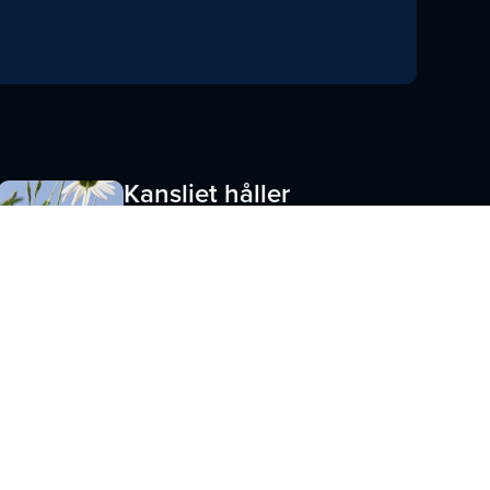
Kansliet håller
stängt under
veckorna 29-31
JUNI 23, 2026