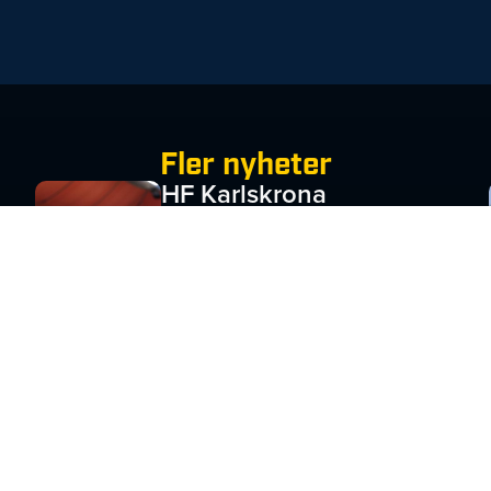
Fler nyheter
HF Karlskrona
söker
Utvecklingsansva
rig Barn &
Ungdom
JULI 1, 2026