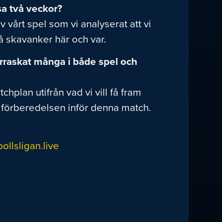
sa två veckor?
v vårt spel som vi analyserat att vi
små skavanker här och var.
verraskat många i både spel och
hplan utifrån vad vi vill få fram
v förberedelsen inför denna match.
ollsligan.live