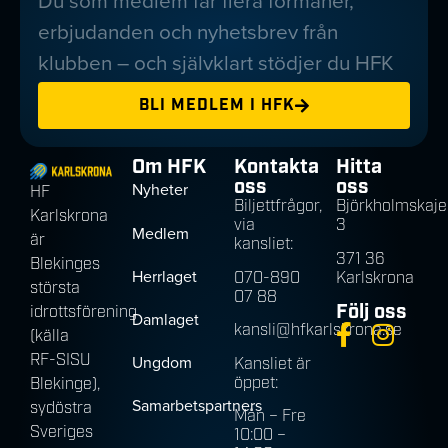
Du som medlem får flera förmåner,
erbjudanden och nyhetsbrev från
klubben – och självklart stödjer du HFK
BLI MEDLEM I HFK
Om HFK
Kontakta
Hitta
oss
oss
Nyheter
HF
Biljettfrågor,
Björkholmskaje
Karlskrona
via
3
Medlem
är
kansliet:
371 36
Blekinges
Herrlaget
070-890
Karlskrona
största
07 88
Följ oss
idrottsförening
Damlaget
kansli@hfkarlskrona.se
(källa
RF-SISU
Ungdom
Kansliet är
öppet:
Blekinge),
Samarbetspartners
sydöstra
Mån – Fre
Sveriges
10:00 –