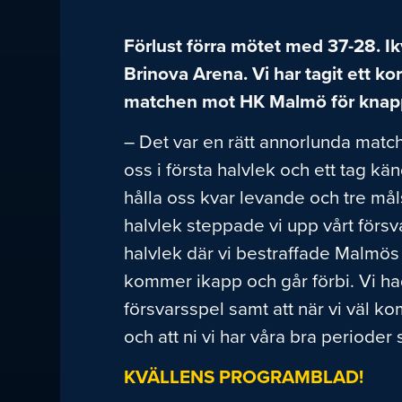
Förlust förra mötet med 37-28. Ik
Brinova Arena. Vi har tagit ett 
matchen mot HK Malmö för knapp
– Det var en rätt annorlunda matc
oss i första halvlek och ett tag k
hålla oss kvar levande och tre mål
halvlek steppade vi upp vårt försv
halvlek där vi bestraffade Malmös
kommer ikapp och går förbi. Vi h
försvarsspel samt att när vi väl ko
och att ni vi har våra bra perioder så
KVÄLLENS PROGRAMBLAD!