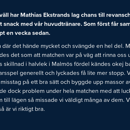
väll har Mathias Ekstrands lag chans till revansc
kort snack med vår huvudtränare. Som först får s
t en vecka sedan.
h där det hände mycket och svängde en hel del. Ma
ändes det som att matchen var på väg att rinna oss
s skillnad i halvlek i Malmös fördel kändes okej ba
arsspel generellt och lyckades få lite mer stopp. V
 misstag på ett bra sätt och byggde upp massor av
ade dock problem under hela matchen med att lu
m till lägen så missade vi väldigt många av dem. Vi
 är vi riktigt bra.