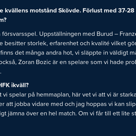
tte kvällens motstånd Skövde. Förlust med 37-2
dem?
a försvarsspel. Uppställningen med Burud – Franzé
 besitter storlek, erfarenhet och kvalité vilket gör 
 finns det många andra hot, vi släppte in väldigt 
l också, Zoran Bozic är en spelare som vi hade p
.
HFK ikväll?
att vi spelar på hemmaplan, här vet vi att vi är star
er att jobba vidare med och jag hoppas vi kan slip
kligt jämna över en hel match. Om vi får till ett lit
.