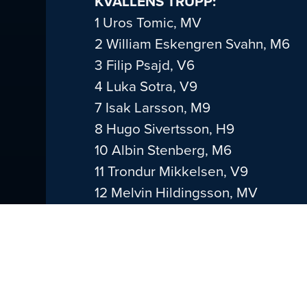
KVÄLLENS TRUPP:
1 Uros Tomic, MV
2 William Eskengren Svahn, M6
3 Filip Psajd, V6
4 Luka Sotra, V9
7 Isak Larsson, M9
8 Hugo Sivertsson, H9
10 Albin Stenberg, M6
11 Trondur Mikkelsen, V9
12 Melvin Hildingsson, MV
16 Emil Arthursson, MV
20 Arnor Vidarsson, V9
22 Karl Jönsson, H6
30 Emil Hansson, H6
73 Noah Martinsson, V6