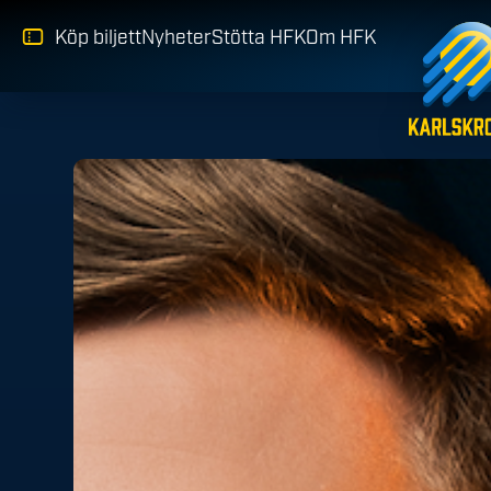
Köp biljett
Nyheter
Stötta HFK
Om HFK