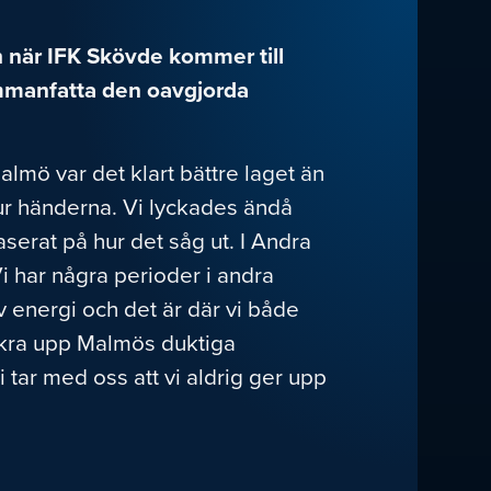
h när IFK Skövde kommer till
ammanfatta den oavgjorda
lmö var det klart bättre laget än
 ur händerna. Vi lyckades ändå
serat på hur det såg ut. I Andra
i har några perioder i andra
 energi och det är där vi både
ckra upp Malmös duktiga
 tar med oss att vi aldrig ger upp