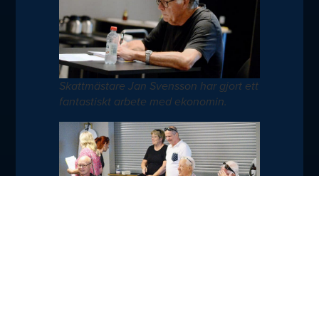
Skattmästare Jan Svensson har gjort ett
fantastiskt arbete med ekonomin.
Några av besökarna vid HIF:s årsmöte.
Foton: Torbjörn Sunesson
Dela
TILL NYHETER