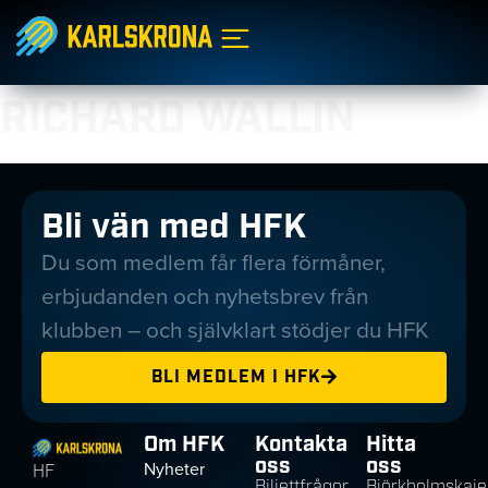
RICHARD WALLIN
Bli vän med HFK
Du som medlem får flera förmåner,
erbjudanden och nyhetsbrev från
klubben – och självklart stödjer du HFK
BLI MEDLEM I HFK
Om HFK
Kontakta
Hitta
oss
oss
Nyheter
HF
Biljettfrågor,
Björkholmskaje