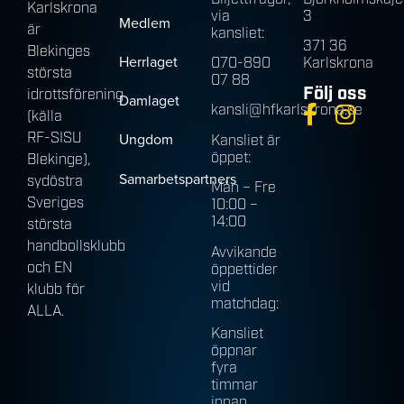
Karlskrona
via
3
Medlem
är
kansliet:
371 36
Blekinges
Herrlaget
070-890
Karlskrona
största
07 88
Följ oss
idrottsförening
Damlaget
kansli@hfkarlskrona.se
(källa
RF-SISU
Ungdom
Kansliet är
öppet:
Blekinge),
Samarbetspartners
sydöstra
Mån – Fre
Sveriges
10:00 –
14:00
största
handbollsklubb
Avvikande
och EN
öppettider
vid
klubb för
matchdag:
ALLA.
Kansliet
öppnar
fyra
timmar
innan