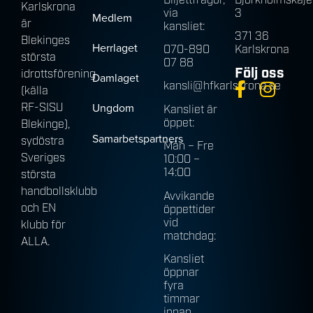
Biljettfrågor,
Björkholmskaje
Karlskrona
via
3
Medlem
är
kansliet:
371 36
Blekinges
Herrlaget
070-890
Karlskrona
största
07 88
Följ oss
idrottsförening
Damlaget
kansli@hfkarlskrona.se
(källa
Ungdom
RF-SISU
Kansliet är
öppet:
Blekinge),
Samarbetspartners
sydöstra
Mån – Fre
Sveriges
10:00 –
14:00
största
handbollsklubb
Avvikande
och EN
öppettider
vid
klubb för
matchdag:
ALLA.
Kansliet
öppnar
fyra
timmar
innan