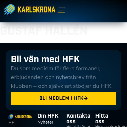
GUSTAF HALLÉN
Bli vän med HFK
Du som medlem får flera förmåner,
erbjudanden och nyhetsbrev från
klubben – och självklart stödjer du HFK
BLI MEDLEM I HFK
Om HFK
Kontakta
Hitta
oss
oss
Nyheter
HF