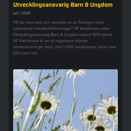
Utvecklingsansvarig Barn & Ungdom
juli 1, 2026
Vill du vara med och utveckla en av Sveriges mest
spännande handbollsföreningar? HF Karlskrona söker
Utvecklingsansvarig Barn & Ungdom (minst 50% tjänst)
HF Karlskrona är en av regionens största
idrottsföreningar med cirka 1 000 medlemmar, varav över
650 barn och