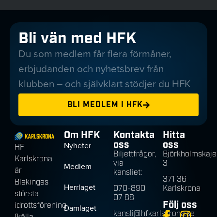
Bli vän med HFK
Du som medlem får flera förmåner,
erbjudanden och nyhetsbrev från
klubben – och självklart stödjer du HFK
BLI MEDLEM I HFK
Om HFK
Kontakta
Hitta
oss
oss
Nyheter
HF
Biljettfrågor,
Björkholmskaje
Karlskrona
via
3
Medlem
är
kansliet:
371 36
Blekinges
Herrlaget
070-890
Karlskrona
största
07 88
Följ oss
idrottsförening
Damlaget
kansli@hfkarlskrona.se