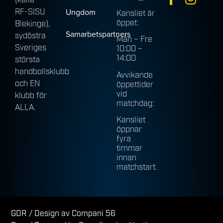
(källa
Ungdom
RF-SISU
Kansliet är
öppet:
Blekinge),
Samarbetspartners
sydöstra
Mån – Fre
Sveriges
10:00 –
14:00
största
handbollsklubb
Avvikande
och EN
öppettider
vid
klubb för
matchdag:
ALLA.
Kansliet
öppnar
fyra
timmar
innan
matchstart.
GDR
/ Design av Compani 56