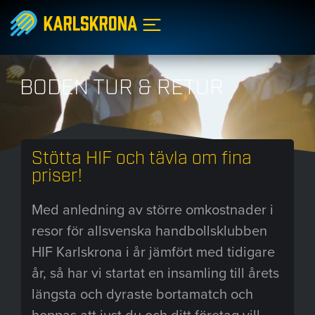
BODEN TUR & RETUR
Stötta HIF och tävla om fina
priser!
Med anledning av större omkostnader i
resor för allsvenska handbollsklubben
HIF Karlskrona i år jämfört med tidigare
år, så har vi startat en insamling till årets
längsta och dyraste bortamatch och
hoppas att just du och ditt företag vill