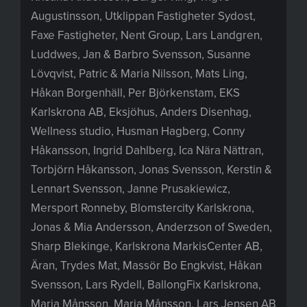
Augustinsson, Utklippan Fastigheter Sydost,
Faxe Fastigheter, Nent Group, Lars Landgren,
Luddwes, Jan & Barbro Svensson, Susanne
Lövqvist, Patric & Maria Nilsson, Mats Ling,
Håkan Borgenhäll, Per Björkenstam, EKS
Karlskrona AB, Eksjöhus, Anders Disenhag,
Wellness studio, Husman Hagberg, Conny
Håkansson, Ingrid Dahlberg, Ica Nära Nättran,
Torbjörn Håkansson, Jonas Svensson, Kerstin &
Lennart Svensson, Janne Prusakiewicz,
Mersport Ronneby, Blomstercity Karlskrona,
Jonas & Mia Andersson, Anderzson of Sweden,
Sharp Blekinge, Karlskrona MarkisCenter AB,
Äran, Trydes Mat, Massör Bo Engkvist, Håkan
Svensson, Lars Rydell, BallongFix Karlskrona,
Maria Månsson, Maria Månsson, Lars Jensen AB