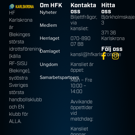
Om HFK
Kontakta
Hitta
oss
oss
Nyheter
HF
Biljettfrågor,
Björkholmskaje
Karlskrona
via
3
Medlem
är
kansliet:
371 36
Blekinges
Herrlaget
070-890
Karlskrona
största
07 88
Följ oss
idrottsförening
Damlaget
kansli@hfkarlskrona.se
(källa
RF-SISU
Ungdom
Kansliet är
öppet:
Blekinge),
Samarbetspartners
sydöstra
Mån – Fre
Sveriges
10:00 –
14:00
största
handbollsklubb
Avvikande
och EN
öppettider
vid
klubb för
matchdag:
ALLA.
Kansliet
öppnar