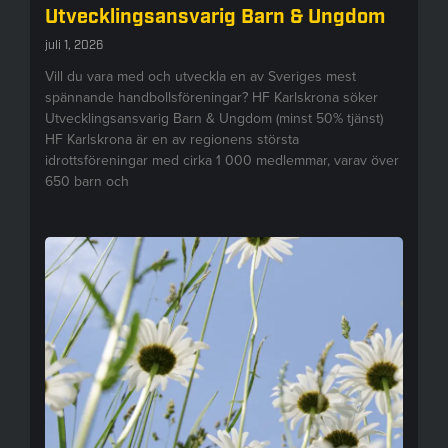
Utvecklingsansvarig Barn & Ungdom
juli 1, 2026
Vill du vara med och utveckla en av Sveriges mest
spännande handbollsföreningar? HF Karlskrona söker
Utvecklingsansvarig Barn & Ungdom (minst 50% tjänst)
HF Karlskrona är en av regionens största
idrottsföreningar med cirka 1 000 medlemmar, varav över
650 barn och