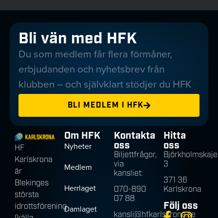
Bli vän med HFK
Du som medlem får flera förmåner,
erbjudanden och nyhetsbrev från
klubben – och självklart stödjer du HFK
BLI MEDLEM I HFK
Om HFK
Kontakta
Hitta
oss
oss
Nyheter
HF
Biljettfrågor,
Björkholmskaje
Karlskrona
via
3
Medlem
är
kansliet:
371 36
Blekinges
Herrlaget
070-890
Karlskrona
största
07 88
Följ oss
idrottsförening
Damlaget
kansli@hfkarlskrona.se