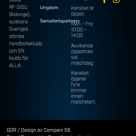
(källa
Ungdom
RF-SISU
Kansliet är
öppet:
Blekinge),
Samarbetspartners
sydöstra
Mån – Fre
Sveriges
10:00 –
14:00
största
handbollsklubb
Avvikande
och EN
öppettider
vid
klubb för
matchdag:
ALLA.
Kansliet
öppnar
fyra
timmar
innan
matchstart.
GDR
/ Design av Compani 56