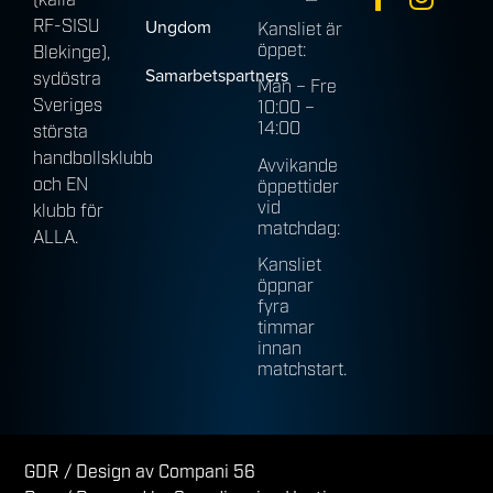
(källa
Ungdom
RF-SISU
Kansliet är
öppet:
Blekinge),
Samarbetspartners
sydöstra
Mån – Fre
Sveriges
10:00 –
14:00
största
handbollsklubb
Avvikande
och EN
öppettider
vid
klubb för
matchdag:
ALLA.
Kansliet
öppnar
fyra
timmar
innan
matchstart.
GDR
/ Design av Compani 56