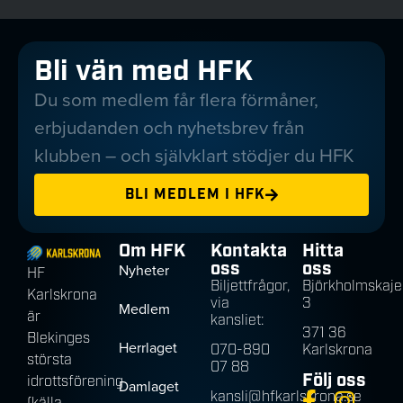
Bli vän med HFK
Du som medlem får flera förmåner,
erbjudanden och nyhetsbrev från
klubben – och självklart stödjer du HFK
BLI MEDLEM I HFK
Om HFK
Kontakta
Hitta
oss
oss
Nyheter
HF
Biljettfrågor,
Björkholmskaje
Karlskrona
via
3
Medlem
är
kansliet:
371 36
Blekinges
Herrlaget
070-890
Karlskrona
största
07 88
Följ oss
idrottsförening
Damlaget
kansli@hfkarlskrona.se