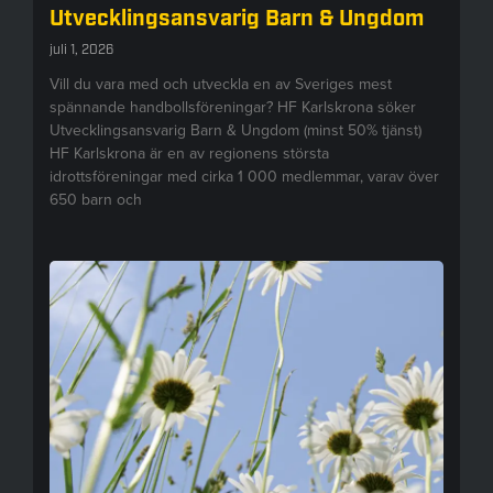
Utvecklingsansvarig Barn & Ungdom
juli 1, 2026
Vill du vara med och utveckla en av Sveriges mest
spännande handbollsföreningar? HF Karlskrona söker
Utvecklingsansvarig Barn & Ungdom (minst 50% tjänst)
HF Karlskrona är en av regionens största
idrottsföreningar med cirka 1 000 medlemmar, varav över
650 barn och