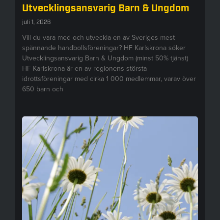
Utvecklingsansvarig Barn & Ungdom
juli 1, 2026
Vill du vara med och utveckla en av Sveriges mest
spännande handbollsföreningar? HF Karlskrona söker
Utvecklingsansvarig Barn & Ungdom (minst 50% tjänst)
HF Karlskrona är en av regionens största
idrottsföreningar med cirka 1 000 medlemmar, varav över
650 barn och