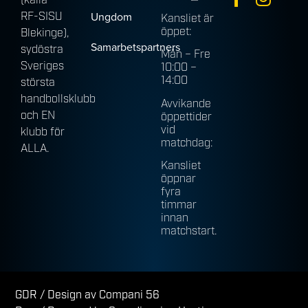
(källa
Ungdom
RF-SISU
Kansliet är
öppet:
Blekinge),
Samarbetspartners
sydöstra
Mån – Fre
Sveriges
10:00 –
14:00
största
handbollsklubb
Avvikande
och EN
öppettider
vid
klubb för
matchdag:
ALLA.
Kansliet
öppnar
fyra
timmar
innan
matchstart.
GDR
/ Design av Compani 56