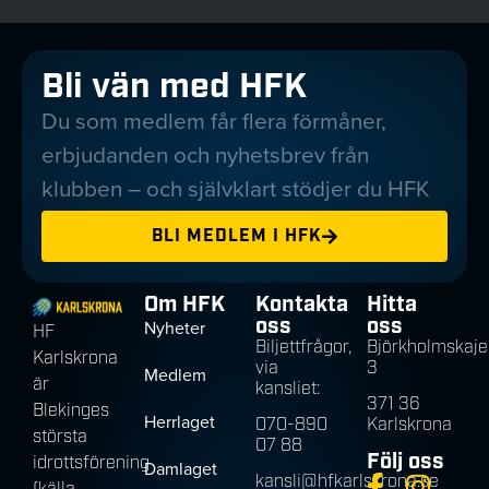
Bli vän med HFK
Du som medlem får flera förmåner,
erbjudanden och nyhetsbrev från
klubben – och självklart stödjer du HFK
BLI MEDLEM I HFK
Om HFK
Kontakta
Hitta
oss
oss
Nyheter
HF
Biljettfrågor,
Björkholmskaje
Karlskrona
via
3
Medlem
är
kansliet:
371 36
Blekinges
Herrlaget
070-890
Karlskrona
största
07 88
Följ oss
idrottsförening
Damlaget
kansli@hfkarlskrona.se