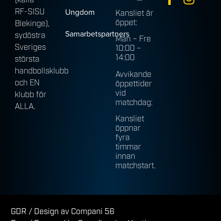
(källa
Ungdom
RF-SISU
Kansliet är
öppet:
Blekinge),
Samarbetspartners
sydöstra
Mån – Fre
Sveriges
10:00 –
14:00
största
handbollsklubb
Avvikande
och EN
öppettider
vid
klubb för
matchdag:
ALLA.
Kansliet
öppnar
fyra
timmar
innan
matchstart.
GDR
/ Design av Compani 56