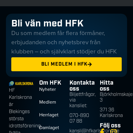
Bli vän med HFK
Du som medlem får flera förmåner,
erbjudanden och nyhetsbrev från
klubben – och självklart stödjer du HFK
BLI MEDLEM I HFK
Om HFK
Kontakta
Hitta
oss
oss
Nyheter
HF
Biljettfrågor,
Björkholmskaje
Karlskrona
via
3
Medlem
är
kansliet:
371 36
Blekinges
Herrlaget
070-890
Karlskrona
största
07 88
Följ oss
idrottsförening
Damlaget
kansli@hfkarlskrona.se