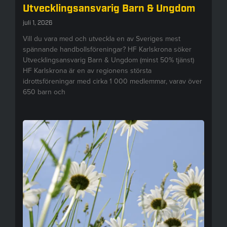
Utvecklingsansvarig Barn & Ungdom
juli 1, 2026
Vill du vara med och utveckla en av Sveriges mest
spännande handbollsföreningar? HF Karlskrona söker
Utvecklingsansvarig Barn & Ungdom (minst 50% tjänst)
HF Karlskrona är en av regionens största
idrottsföreningar med cirka 1 000 medlemmar, varav över
650 barn och