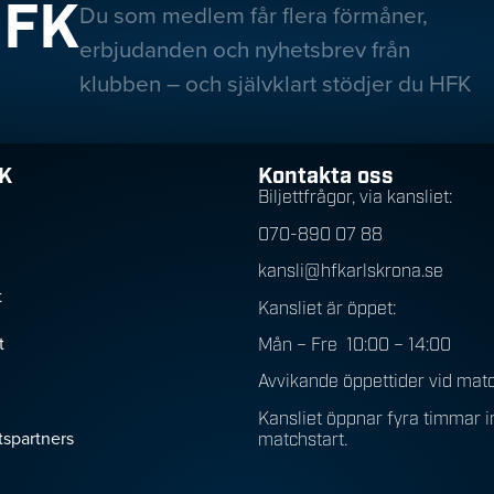
HFK
Du som medlem får flera förmåner,
erbjudanden och nyhetsbrev från
klubben – och självklart stödjer du HFK
K
Kontakta oss
Biljettfrågor, via kansliet:
070-890 07 88
kansli@hfkarlskrona.se
t
Kansliet är öppet:
t
Mån – Fre 10:00 – 14:00
Avvikande öppettider vid mat
Kansliet öppnar fyra timmar 
spartners
matchstart.