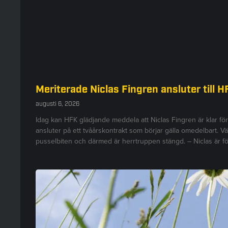
Meriterade Niclas Fingren ansluter till H
augusti 6, 2026
Idag kan HFK glädjande meddela att Niclas Fingren är klar fö
ansluter på ett tvåårskontrakt som börjar gälla omedelbart. V
pusselbiten och därmed är herrtruppen stängd. – Niclas är fö