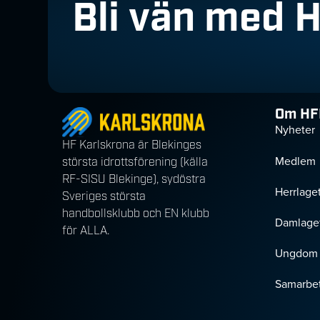
Bli vän med 
Om HF
Nyheter
HF Karlskrona är Blekinges
Medlem
största idrottsförening (källa
RF-SISU Blekinge), sydöstra
Herrlage
Sveriges största
handbollsklubb och EN klubb
Damlage
för ALLA.
Ungdom
Samarbet