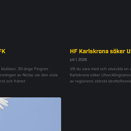
FK
HF Karlskrona söker 
juli 1, 2026
r klubben. 30-årige Fingren
Vill du vara med och utveckla en
ärvningen av Niclas var den sista
Karlskrona söker Utvecklingsansv
rst och främst
av regionens största idrottsföre