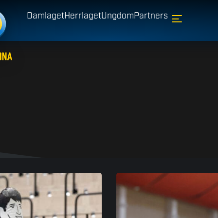
Damlaget
Herrlaget
Ungdom
Partners