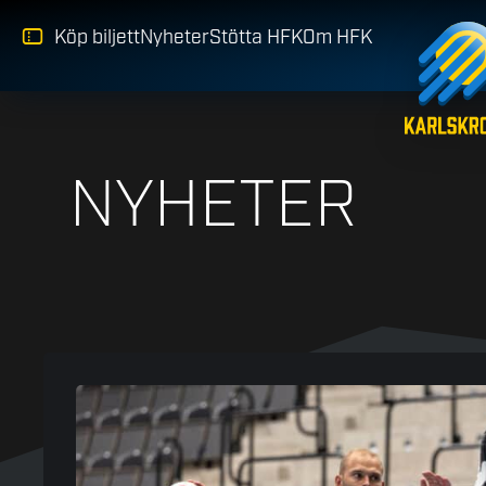
Köp biljett
Nyheter
Stötta HFK
Om HFK
NYHETER