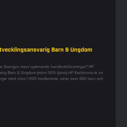
Utvecklingsansvarig Barn & Ungdom
 av Sveriges mest spännande handbollsföreningar? HF
arig Barn & Ungdom (minst 50% tjänst) HF Karlskrona är en
ningar med cirka 1 000 medlemmar, varav över 650 barn och