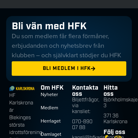
Bli vän med HFK
Du som medlem får flera förmåner,
erbjudanden och nyhetsbrev från
klubben – och självklart stödjer du HFK
BLI MEDLEM I HFK
Om HFK
Kontakta
Hitta
oss
oss
Nyheter
HF
Biljettfrågor,
Björkholmskaje
Karlskrona
via
3
Medlem
är
kansliet:
371 36
Blekinges
Herrlaget
070-890
Karlskrona
största
07 88
Följ oss
idrottsförening
Damlaget
kansli@hfkarlskrona.se