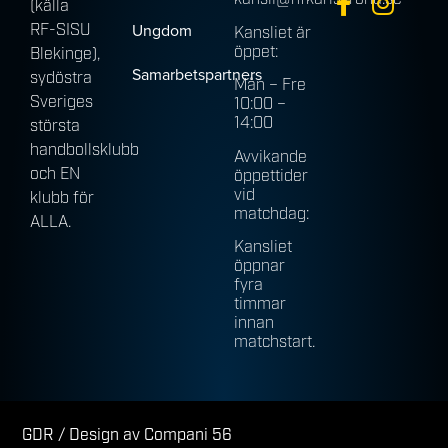
(källa
Ungdom
RF-SISU
Kansliet är
öppet:
Blekinge),
Samarbetspartners
sydöstra
Mån – Fre
Sveriges
10:00 –
14:00
största
handbollsklubb
Avvikande
och EN
öppettider
vid
klubb för
matchdag:
ALLA.
Kansliet
öppnar
fyra
timmar
innan
matchstart.
GDR
/ Design av Compani 56