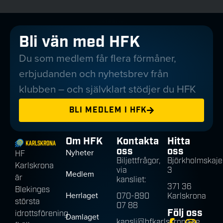
Bli vän med HFK
Du som medlem får flera förmåner,
erbjudanden och nyhetsbrev från
klubben – och självklart stödjer du HFK
BLI MEDLEM I HFK
Om HFK
Kontakta
Hitta
oss
oss
Nyheter
HF
Biljettfrågor,
Björkholmskaje
Karlskrona
via
3
Medlem
är
kansliet:
371 36
Blekinges
Herrlaget
070-890
Karlskrona
största
07 88
Följ oss
idrottsförening
Damlaget
kansli@hfkarlskrona.se