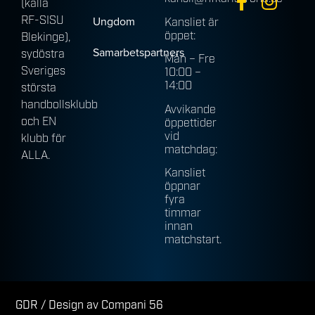
(källa
RF-SISU
Ungdom
Kansliet är
öppet:
Blekinge),
Samarbetspartners
sydöstra
Mån – Fre
Sveriges
10:00 –
14:00
största
handbollsklubb
Avvikande
och EN
öppettider
vid
klubb för
matchdag:
ALLA.
Kansliet
öppnar
fyra
timmar
innan
matchstart.
GDR
/ Design av Compani 56