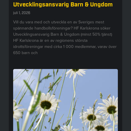
Utvecklingsansvarig Barn & Ungdom
juli 1, 2026
Vill du vara med och utveckla en av Sveriges mest
spännande handbollsföreningar? HF Karlskrona söker
Utvecklingsansvarig Barn & Ungdom (minst 50% tjänst)
HF Karlskrona är en av regionens största
idrottsföreningar med cirka 1 000 medlemmar, varav över
650 barn och