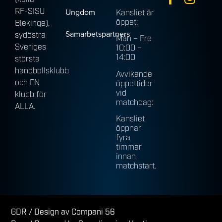
RF-SISU
Ungdom
Kansliet är
öppet:
Blekinge),
Samarbetspartners
sydöstra
Mån – Fre
Sveriges
10:00 –
14:00
största
handbollsklubb
Avvikande
och EN
öppettider
vid
klubb för
matchdag:
ALLA.
Kansliet
öppnar
fyra
timmar
innan
matchstart.
GDR
/ Design av Compani 56