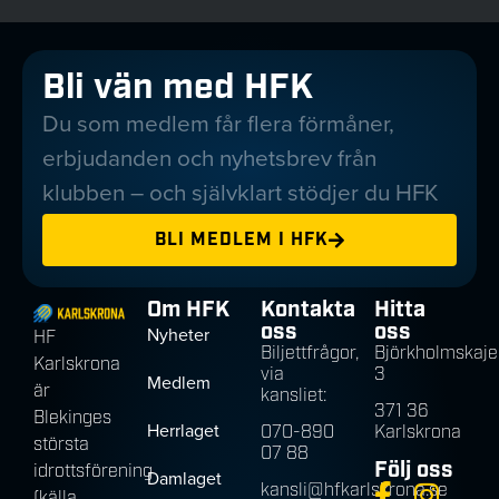
Bli vän med HFK
Du som medlem får flera förmåner,
erbjudanden och nyhetsbrev från
klubben – och självklart stödjer du HFK
BLI MEDLEM I HFK
Om HFK
Kontakta
Hitta
oss
oss
Nyheter
HF
Biljettfrågor,
Björkholmskaje
Karlskrona
via
3
Medlem
är
kansliet:
371 36
Blekinges
Herrlaget
070-890
Karlskrona
största
07 88
Följ oss
idrottsförening
Damlaget
kansli@hfkarlskrona.se
(källa