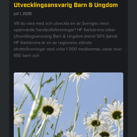
Utvecklingsansvarig Barn & Ungdom
juli 1, 2026
Vill du vara med och utveckla en av Sveriges mest
spännande handbollsföreningar? HF Karlskrona söker
Utvecklingsansvarig Barn & Ungdom (minst 50% tjänst)
HF Karlskrona är en av regionens största
idrottsföreningar med cirka 1 000 medlemmar, varav över
650 barn och