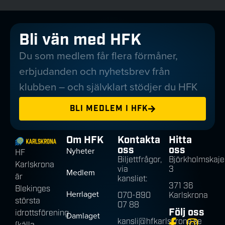
Bli vän med HFK
Du som medlem får flera förmåner,
erbjudanden och nyhetsbrev från
klubben – och självklart stödjer du HFK
BLI MEDLEM I HFK
Om HFK
Kontakta
Hitta
oss
oss
Nyheter
HF
Biljettfrågor,
Björkholmskaje
Karlskrona
via
3
Medlem
är
kansliet:
371 36
Blekinges
Herrlaget
070-890
Karlskrona
största
07 88
Följ oss
idrottsförening
Damlaget
kansli@hfkarlskrona.se