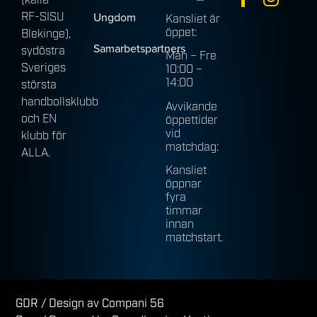
(källa
Ungdom
RF-SISU
Kansliet är
öppet:
Blekinge),
Samarbetspartners
sydöstra
Mån – Fre
Sveriges
10:00 –
14:00
största
handbollsklubb
Avvikande
och EN
öppettider
vid
klubb för
matchdag:
ALLA.
Kansliet
öppnar
fyra
timmar
innan
matchstart.
GDR
/ Design av Compani 56