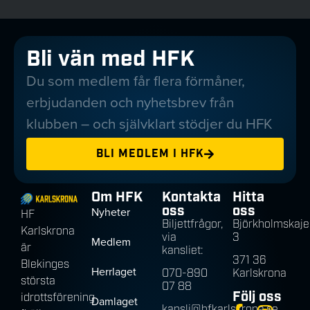
Bli vän med HFK
Du som medlem får flera förmåner,
erbjudanden och nyhetsbrev från
klubben – och självklart stödjer du HFK
BLI MEDLEM I HFK
Om HFK
Kontakta
Hitta
oss
oss
Nyheter
HF
Biljettfrågor,
Björkholmskaje
Karlskrona
via
3
Medlem
är
kansliet:
371 36
Blekinges
Herrlaget
070-890
Karlskrona
största
07 88
Följ oss
idrottsförening
Damlaget
kansli@hfkarlskrona.se