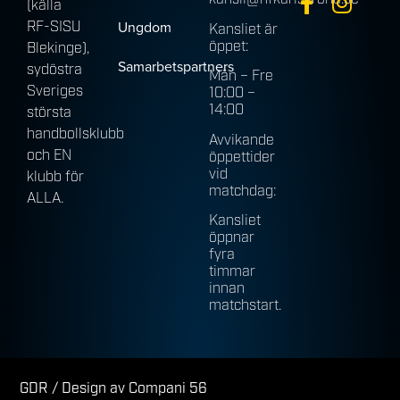
(källa
Ungdom
RF-SISU
Kansliet är
öppet:
Blekinge),
Samarbetspartners
sydöstra
Mån – Fre
Sveriges
10:00 –
14:00
största
handbollsklubb
Avvikande
och EN
öppettider
vid
klubb för
matchdag:
ALLA.
Kansliet
öppnar
fyra
timmar
innan
matchstart.
GDR
/ Design av Compani 56