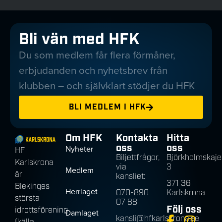
Bli vän med HFK
Du som medlem får flera förmåner,
erbjudanden och nyhetsbrev från
klubben – och självklart stödjer du HFK
BLI MEDLEM I HFK
Om HFK
Kontakta
Hitta
oss
oss
Nyheter
HF
Biljettfrågor,
Björkholmskaje
Karlskrona
via
3
Medlem
är
kansliet:
371 36
Blekinges
Herrlaget
070-890
Karlskrona
största
07 88
Följ oss
idrottsförening
Damlaget
kansli@hfkarlskrona.se