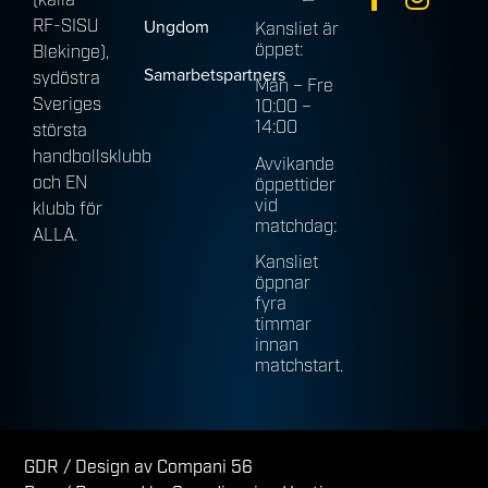
(källa
Ungdom
RF-SISU
Kansliet är
öppet:
Blekinge),
Samarbetspartners
sydöstra
Mån – Fre
Sveriges
10:00 –
14:00
största
handbollsklubb
Avvikande
och EN
öppettider
vid
klubb för
matchdag:
ALLA.
Kansliet
öppnar
fyra
timmar
innan
matchstart.
GDR
/ Design av Compani 56