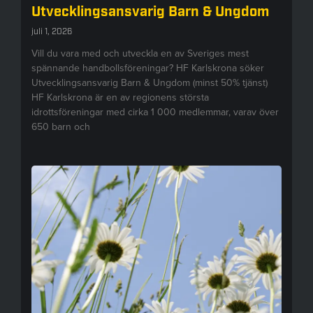
Utvecklingsansvarig Barn & Ungdom
juli 1, 2026
Vill du vara med och utveckla en av Sveriges mest
spännande handbollsföreningar? HF Karlskrona söker
Utvecklingsansvarig Barn & Ungdom (minst 50% tjänst)
HF Karlskrona är en av regionens största
idrottsföreningar med cirka 1 000 medlemmar, varav över
650 barn och