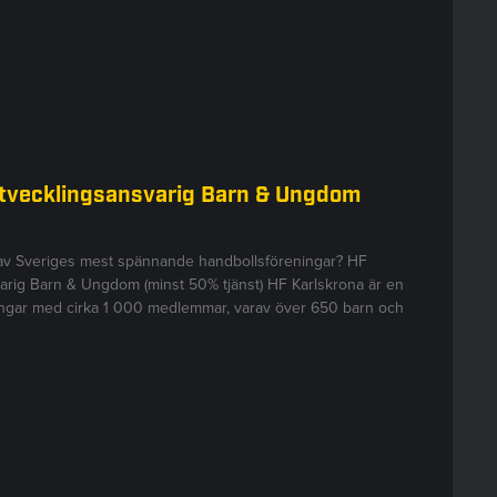
Utvecklingsansvarig Barn & Ungdom
 av Sveriges mest spännande handbollsföreningar? HF
arig Barn & Ungdom (minst 50% tjänst) HF Karlskrona är en
ningar med cirka 1 000 medlemmar, varav över 650 barn och