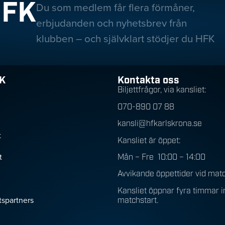
HFK
Du som medlem får flera förmåner,
erbjudanden och nyhetsbrev från
klubben – och självklart stödjer du HFK
K
Kontakta oss
Biljettfrågor, via kansliet:
070-890 07 88
kansli@hfkarlskrona.se
t
Kansliet är öppet:
t
Mån – Fre 10:00 – 14:00
Avvikande öppettider vid mat
Kansliet öppnar fyra timmar 
spartners
matchstart.