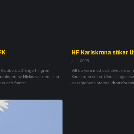
FK
HF Karlskrona söker 
juli 1, 2026
r klubben. 30-årige Fingren
Vill du vara med och utveckla en
ärvningen av Niclas var den sista
Karlskrona söker Utvecklingsansv
rst och främst
av regionens största idrottsföre