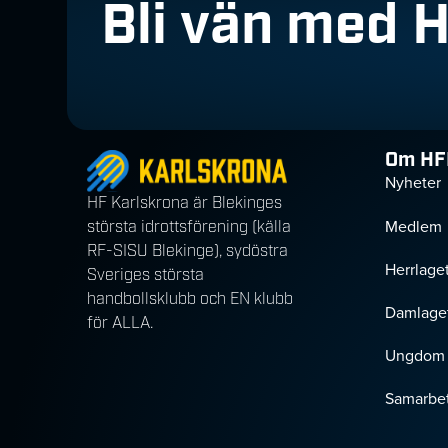
Bli vän med 
Om HF
Nyheter
HF Karlskrona är Blekinges
Medlem
största idrottsförening (källa
RF-SISU Blekinge), sydöstra
Herrlage
Sveriges största
handbollsklubb och EN klubb
Damlage
för ALLA.
Ungdom
Samarbet