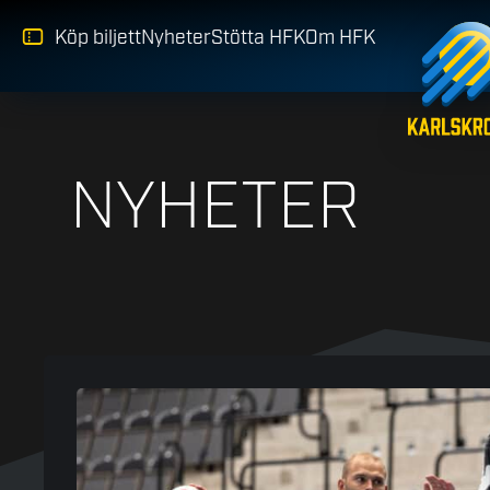
Köp biljett
Nyheter
Stötta HFK
Om HFK
NYHETER