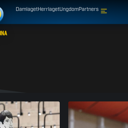
Damlaget
Herrlaget
Ungdom
Partners