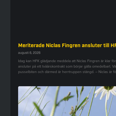
Meriterade Niclas Fingren ansluter till H
augusti 6, 2026
Idag kan HFK glädjande meddela att Niclas Fingren är klar fö
ansluter på ett tvåårskontrakt som börjar gälla omedelbart. V
pusselbiten och därmed är herrtruppen stängd. – Niclas är fö