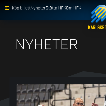
Köp biljett
Nyheter
Stötta HFK
Om HFK
NYHETER