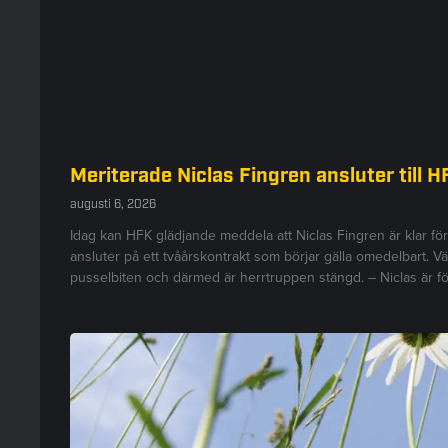
Meriterade Niclas Fingren ansluter till H
augusti 6, 2026
Idag kan HFK glädjande meddela att Niclas Fingren är klar fö
ansluter på ett tvåårskontrakt som börjar gälla omedelbart. V
pusselbiten och därmed är herrtruppen stängd. – Niclas är fö