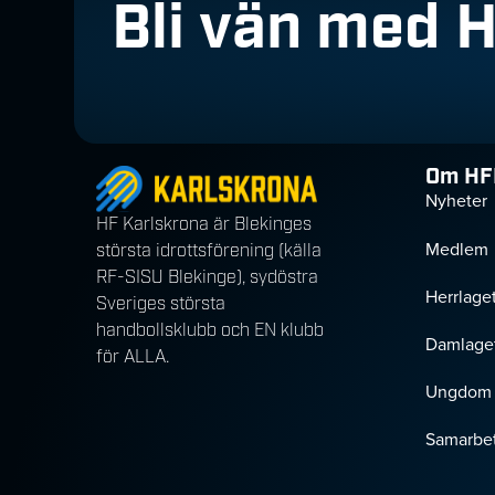
Bli vän med 
Om HF
Nyheter
HF Karlskrona är Blekinges
Medlem
största idrottsförening (källa
RF-SISU Blekinge), sydöstra
Herrlage
Sveriges största
handbollsklubb och EN klubb
Damlage
för ALLA.
Ungdom
Samarbet