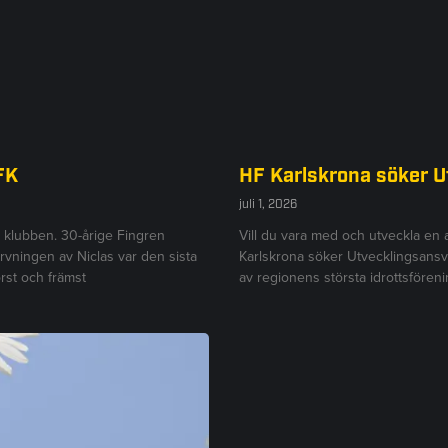
FK
HF Karlskrona söker 
juli 1, 2026
r klubben. 30-årige Fingren
Vill du vara med och utveckla en
ärvningen av Niclas var den sista
Karlskrona söker Utvecklingsansv
rst och främst
av regionens största idrottsföre