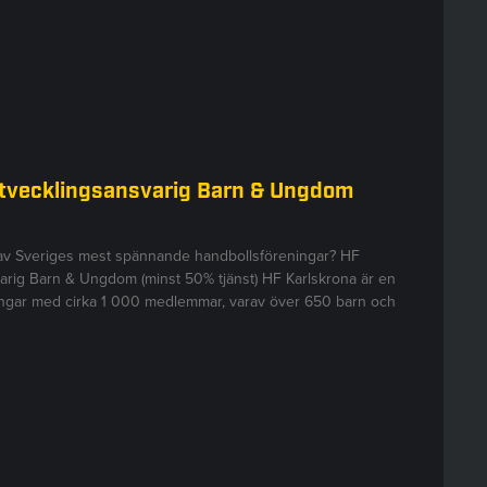
Utvecklingsansvarig Barn & Ungdom
 av Sveriges mest spännande handbollsföreningar? HF
arig Barn & Ungdom (minst 50% tjänst) HF Karlskrona är en
ningar med cirka 1 000 medlemmar, varav över 650 barn och