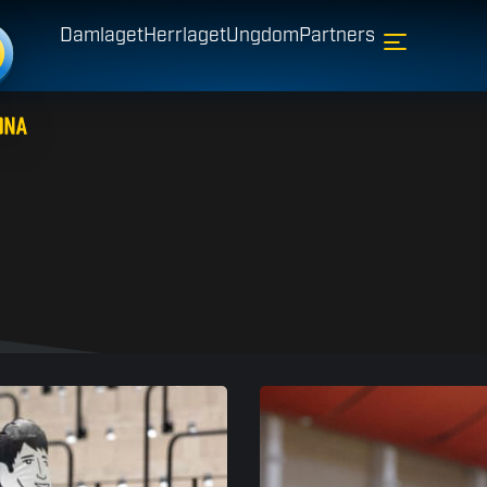
Damlaget
Herrlaget
Ungdom
Partners