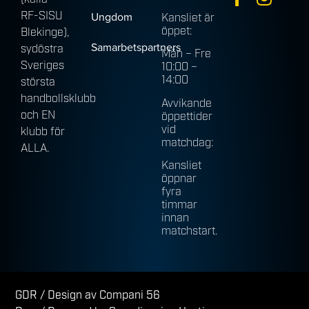
RF-SISU
Ungdom
Kansliet är
öppet:
Blekinge),
Samarbetspartners
sydöstra
Mån – Fre
Sveriges
10:00 –
14:00
största
handbollsklubb
Avvikande
och EN
öppettider
vid
klubb för
matchdag:
ALLA.
Kansliet
öppnar
fyra
timmar
innan
matchstart.
GDR
/ Design av Compani 56