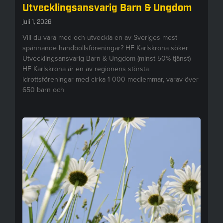
Utvecklingsansvarig Barn & Ungdom
juli 1, 2026
Vill du vara med och utveckla en av Sveriges mest
spännande handbollsföreningar? HF Karlskrona söker
Utvecklingsansvarig Barn & Ungdom (minst 50% tjänst)
HF Karlskrona är en av regionens största
idrottsföreningar med cirka 1 000 medlemmar, varav över
650 barn och