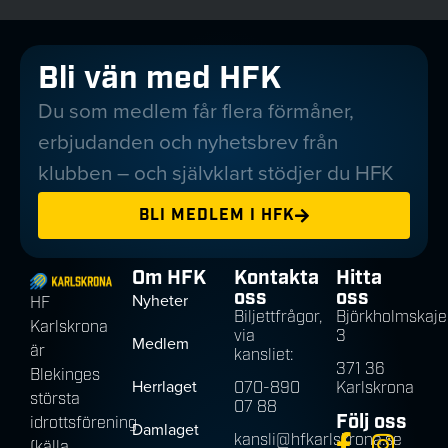
Bli vän med HFK
Du som medlem får flera förmåner,
erbjudanden och nyhetsbrev från
klubben – och självklart stödjer du HFK
BLI MEDLEM I HFK
Om HFK
Kontakta
Hitta
oss
oss
Nyheter
HF
Biljettfrågor,
Björkholmskaje
Karlskrona
via
3
Medlem
är
kansliet:
371 36
Blekinges
Herrlaget
070-890
Karlskrona
största
07 88
Följ oss
idrottsförening
Damlaget
kansli@hfkarlskrona.se
(källa