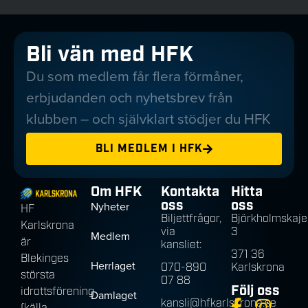
Bli vän med HFK
Du som medlem får flera förmåner,
erbjudanden och nyhetsbrev från
klubben – och självklart stödjer du HFK
BLI MEDLEM I HFK
Om HFK
Kontakta
Hitta
oss
oss
Nyheter
HF
Biljettfrågor,
Björkholmskaje
Karlskrona
via
3
Medlem
är
kansliet:
371 36
Blekinges
Herrlaget
070-890
Karlskrona
största
07 88
Följ oss
idrottsförening
Damlaget
kansli@hfkarlskrona.se