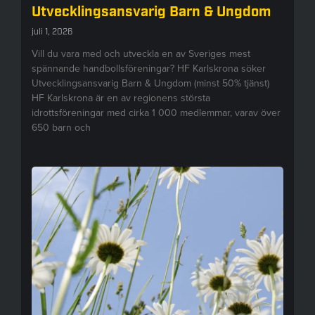
Utvecklingsansvarig Barn & Ungdom
juli 1, 2026
Vill du vara med och utveckla en av Sveriges mest
spännande handbollsföreningar? HF Karlskrona söker
Utvecklingsansvarig Barn & Ungdom (minst 50% tjänst)
HF Karlskrona är en av regionens största
idrottsföreningar med cirka 1 000 medlemmar, varav över
650 barn och