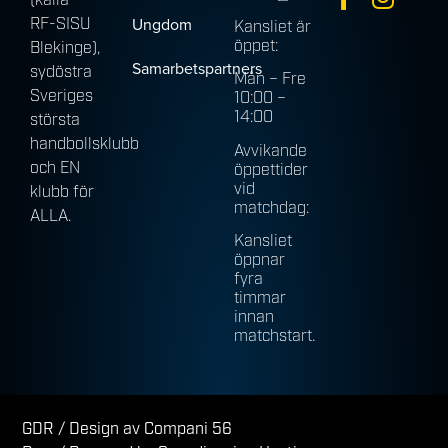
(källa
Ungdom
RF-SISU
Kansliet är
öppet:
Blekinge),
Samarbetspartners
sydöstra
Mån – Fre
Sveriges
10:00 –
14:00
största
handbollsklubb
Avvikande
och EN
öppettider
vid
klubb för
matchdag:
ALLA.
Kansliet
öppnar
fyra
timmar
innan
matchstart.
GDR
/ Design av Compani 56